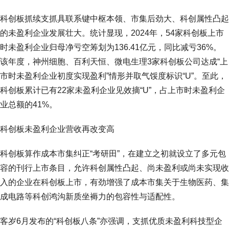
科创板抓续支抓具联系键中枢本领、市集后劲大、科创属性凸起
的未盈利企业发展壮大。统计显现，2024年，54家科创板上市
时未盈利企业归母净亏空筹划为136.41亿元，同比减亏36%。
该年度，神州细胞、百利天恒、微电生理3家科创板公司达成“上
市时未盈利企业初度实现盈利”情形并取气馁度标识“U”。至此，
科创板累计已有22家未盈利企业见效摘“U”，占上市时未盈利企
业总额的41%。
科创板未盈利企业营收再改变高
科创板算作成本市集纠正“考研田”，在建立之初就设立了多元包
容的刊行上市条目，允许科创属性凸起、尚未盈利或尚未实现收
入的企业在科创板上市，有劲增强了成本市集关于生物医药、集
成电路等科创鸿沟新质坐褥力的包容性与适配性。
客岁6月发布的“科创板八条”亦强调，支抓优质未盈利科技型企