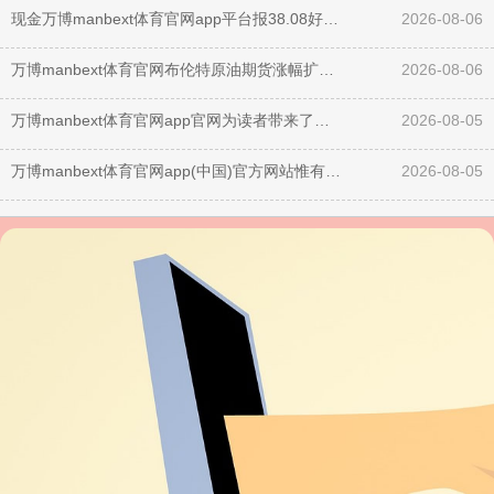
现金万博manbext体育官网app平台报38.08好意思元/盎司-万博manbext体育官网(中国)官方网站登录入口
2026-08-06
万博manbext体育官网布伦特原油期货涨幅扩大至1%-万博manbext体育官网(中国)官方网站登录入口
2026-08-06
万博manbext体育官网app官网为读者带来了一场场精彩的讲座-万博manbext体育官网(中国)官方网站登录入口
2026-08-05
万博manbext体育官网app(中国)官方网站惟有一个东说念主说像是作念了个梦-万博manbext体育官网(中国)官方网站登录入口
2026-08-05