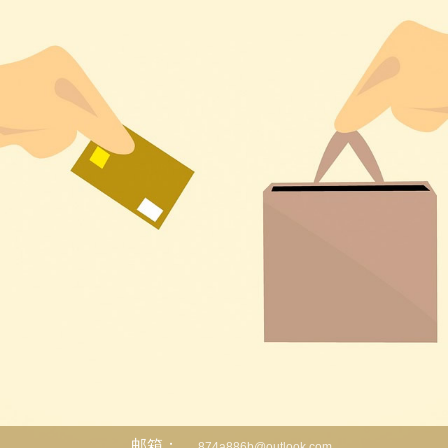
邮箱：
874a886b@outlook.com