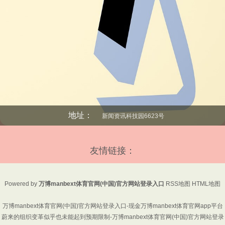
地址：
新闻资讯科技园6623号
友情链接：
Powered by
万博manbext体育官网(中国)官方网站登录入口
RSS地图
HTML地图
万博manbext体育官网(中国)官方网站登录入口-现金万博manbext体育官网app平台
蔚来的组织变革似乎也未能起到预期限制-万博manbext体育官网(中国)官方网站登录