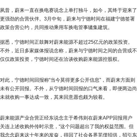
夙昔，蔚来一直在换电赛说念上单打独斗，如今，其终于迎来了
更强劲的合营伙伴。3月中旬，蔚来与宁德时间在福建宁德签署
政策合营公约，共同推动乘用车换电管事辘集建筑。
据悉，宁德时间正鼓舞对蔚来能源不超过25亿元的政策投资。
不外，近日多家媒体报说念称，蔚来与宁德时间之间的合营或不
仅仅政策投资，宁德时间还在洽谈收购蔚来能源控股权。
对此，宁德时间回报称“当今莫得更多公开信息”，而蔚来方面则
未有公开回报。不外，从宁德时间回报的口气来看，即便两边尚
未就收购一事达成一致，其来回意愿也颇为较着。
蔚来能源产业合营正经东说念主于希伟则在蔚来APP回报用户
关连上述收购外传时示意，“这个问题超出了我的权益范围。但
我念念蔚来这十年来的发奋，得回了社会各界芜俚招供，招引东