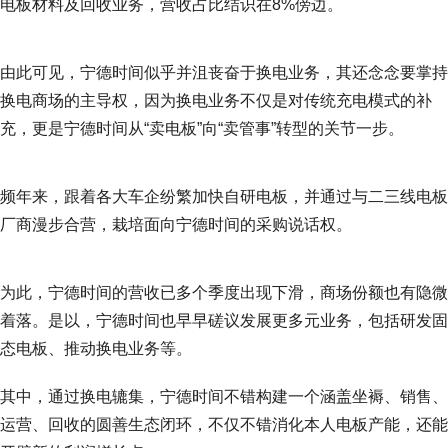
电板材料及回收业务，营收占比结识在8%傍边。
由此可见，宁德时间似乎并沮丧奋于换电业务，其还念念要掌持
换电商场的主导权，因为换电业务不仅是对传统充电模式的补
充，更是宁德时间从“卖电板”向“卖管事”转型的关节一步。
频年来，跟着各大车企纷繁加快自研电板，并通过与二三线电板
厂商漫步合营，栽培面向宁德时间的采购说话权。
为此，宁德时间的营收已多个季度出现下滑，商场份额也有隐微
着落。是以，宁德时间也早早磋议发展更多元业务，包括研发固
态电板、推动换电业务等。
其中，通过换电辘集，宁德时间不错构建一个涵盖坐褥、销售、
运营、回收的圆善生态闭环，不仅不错消化本人电板产能，还能