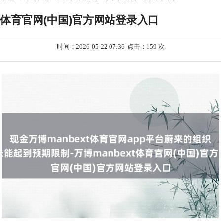
体育官网(中国)官方网站登录入口
时间：2026-05-22 07:36
点击：159 次