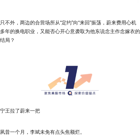
只不外，两边的合营场所从“定约”向“来回”振荡，蔚来费用心机
多年的换电职业，又能否心开心意袭取为他东说念主作念嫁衣的
结局？
宁王拉了蔚来一把
夙昔一个月，李斌未免有点头焦额烂。