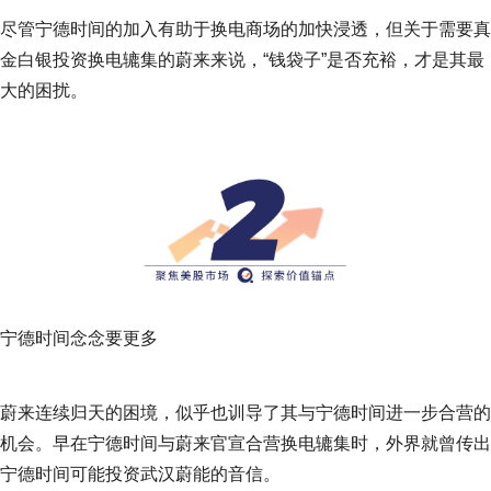
尽管宁德时间的加入有助于换电商场的加快浸透，但关于需要真
金白银投资换电辘集的蔚来来说，“钱袋子”是否充裕，才是其最
大的困扰。
宁德时间念念要更多
蔚来连续归天的困境，似乎也训导了其与宁德时间进一步合营的
机会。早在宁德时间与蔚来官宣合营换电辘集时，外界就曾传出
宁德时间可能投资武汉蔚能的音信。