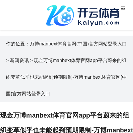
你的位置：
万博manbext体育官网(中国)官方网站登录入口
>
新闻资讯
> 现金万博manbext体育官网app平台蔚来的组
织变革似乎也未能起到预期限制-万博manbext体育官网(中
国)官方网站登录入口
现金万博manbext体育官网app平台蔚来的组
织变革似乎也未能起到预期限制-万博manbext