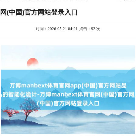
网(中国)官方网站登录入口
时间：2026-05-21 04:21
点击：92 次