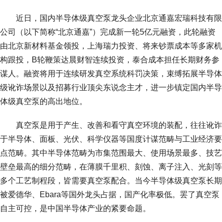
近日，国内半导体级真空泵龙头企业北京通嘉宏瑞科技有限
公司（以下简称“北京通嘉”）完成新一轮5亿元融资，此轮融资
由北京新材料基金领投，上海瑞力投资、将来钞票成本等多家机
构跟投，B轮鞭策达晨财智连续投资，泰合成本担任长期财务参
谋人。融资将用于连续研发真空系统科罚决策，束缚拓展半导体
级讹诈场景以及招募行业顶尖东说念主才，进一步镇定国内半导
体级真空泵的高出地位。
真空泵是用于产生、改善和看守真空环境的装配，往往讹诈
于半导体、面板、光伏、科学仪器等国度计谋范畴与工业经济要
点范畴。其中半导体范畴为市集范围最大、使用场景最多、技艺
壁垒最高的细分范畴，在薄膜千里积、刻蚀、离子注入、光刻等
多个工艺制程段，皆需要真空泵配合。当今半导体级真空泵长期
被爱德华、Ebara等国外龙头占据，国产化率极低。罢了真空泵
自主可控，是中国半导体产业的紧要命题。