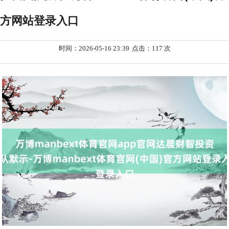
方网站登录入口
时间：2026-05-16 23:39
点击：117 次