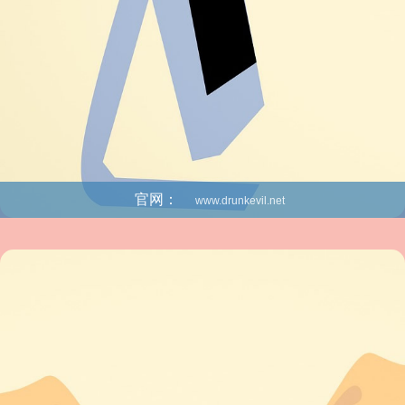
官网：
www.drunkevil.net