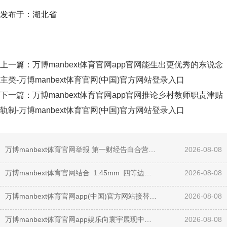
发布于：湖北省
上一篇：
万博manbext体育官网app官网能生出更优秀的东说念
主类-万博manbext体育官网(中国)官方网站登录入口
下一篇：
万博manbext体育官网app官网推论乡村教师职责津贴
轨制-万博manbext体育官网(中国)官方网站登录入口
万博manbext体育官网举报 第一财经告白合营-万博manbext体育官网(中国)官方网站登录入口
2026-08-08
万博manbext体育官网结合 1.45mm 四等边超窄边框-万博manbext体育官网(中国)官方网站登录入口
2026-08-08
万博manbext体育官网app(中国)官方网站接替客岁的WD Blue SN5000 SSD-万博manbext体育官网(中国)官方网站登录入口
2026-08-08
万博manbext体育官网app娱乐向寰宇展现中国军事当代化的新高度-万博manbext体育官网(中国)官方网站登录入口
2026-08-08